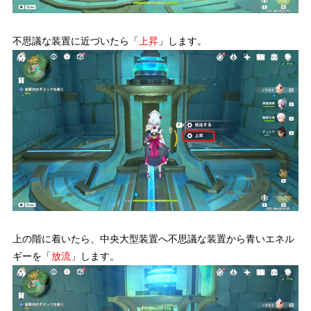
不思議な装置に近づいたら「
上昇
」します。
上の階に着いたら、中央大型装置へ不思議な装置から青いエネル
ギーを「
放流
」します。