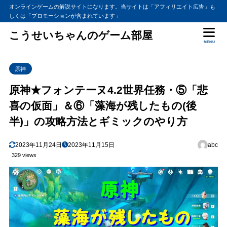
オンラインゲームの解説サイトになります。当サイトは「アフィリエイト広告」も
しくは「プロモーションが含まれています」
こうせいちゃんのゲーム部屋
MENU
原神
原神★フォンテーヌ4.2世界任務・⑤「悲
喜の仮面」＆⑥「藻海が残したもの(後
半)」の攻略方法とギミックのやり方
2023年11月24日
2023年11月15日
abc
329 views