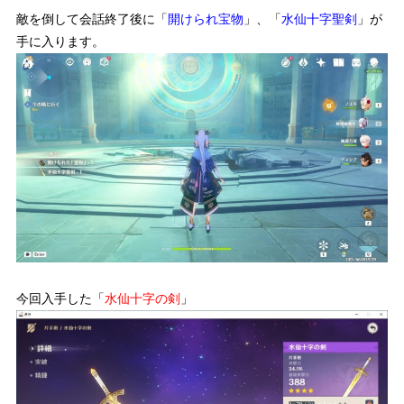
敵を倒して会話終了後に「
開けられ宝物
」、「
水仙十字聖剣
」が
手に入ります。
今回入手した「
水仙十字の剣
」