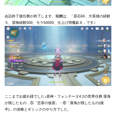
会話終了後任務が終了します。報酬は、「原石60、大英雄の経験
５、冒険経験500、モラ50000、仕上げ用魔鉱６」です♪
ここまでお疲れ様でした♪原神・フォンテーヌ4.2の世界任務 藻海
が残したもの…⑤「悲喜の仮面」・⑥「藻海が残したもの(後
半)」の攻略とギミックのやり方でした。