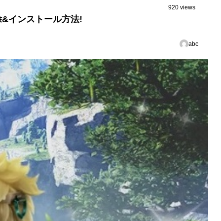
920 views
&インストール方法!
abc