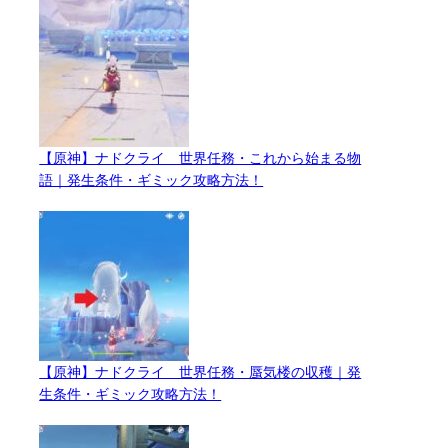
【原神】ナドクライ 世界任務・これから始まる物
語｜発生条件・ギミック攻略方法！
【原神】ナドクライ 世界任務・蜃気楼の収穫｜発
生条件・ギミック攻略方法！