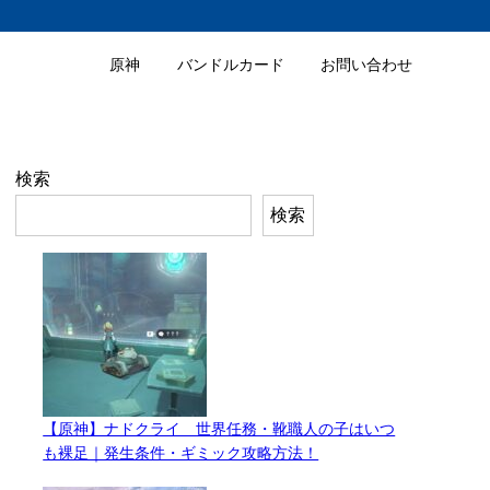
原神
バンドルカード
お問い合わせ
検索
検索
【原神】ナドクライ 世界任務・靴職人の子はいつ
も裸足｜発生条件・ギミック攻略方法！