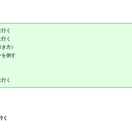
に行く
に行く
行き方）
ーを倒す
に行く
行く