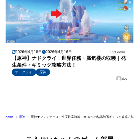
2026年4月18日
2026年4月16日
553 views
【原神】ナドクライ 世界任務・蜃気楼の収穫｜発
生条件・ギミック攻略方法！
ナドクライ
原神
abc
home
原神
原神★フォンテーヌ中央実験室跡地・南|６つの結晶装置ギミック攻略方法！