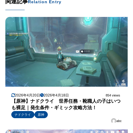
関連記事
Relation Entry
2026年4月20日
2026年4月18日
854 views
【原神】ナドクライ 世界任務・靴職人の子はいつ
も裸足｜発生条件・ギミック攻略方法！
ナドクライ
原神
abc