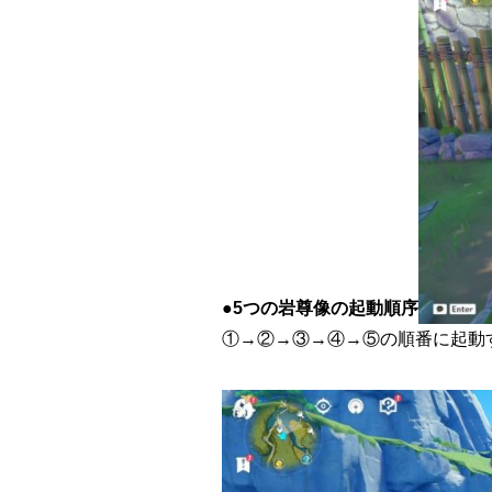
●
5つの岩尊像の起動順序
①→②→③→④→⑤の順番に起動