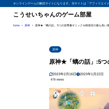
オンラインゲームの解説サイトになります。当サイトは「アフィリエイ
こうせいちゃんのゲーム部屋
home
原神
原神★「螭の話」:5つの岩尊像ギミック＆軽策荘の最も高い
原神
原神★「螭の話」:5
2023年2月16日
2023年1月22日
476 views