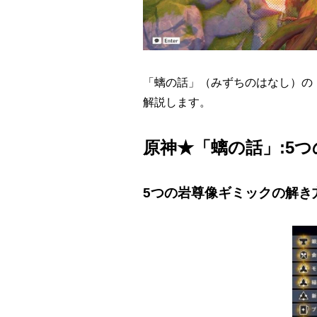
「螭の話」（みずちのはなし）の
解説します。
原神★「螭の話」:5
5つの岩尊像ギミックの解き