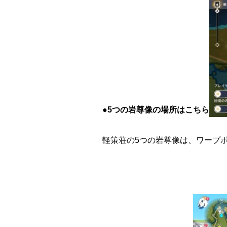
●
5つの岩尊像の場所はこちら
軽策荘の5つの岩尊像は、ワープ