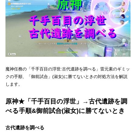
魔神任務の「千手百目の浮世:古代遺跡を調べる」雷元素のギミッ
クの手順、「御前試合」(淑女)に勝てないときの対処方法を解説
します。
原神★「千手百目の浮世」→古代遺跡を調
べる手順&御前試合(淑女)に勝てないとき
古代遺跡を調べる