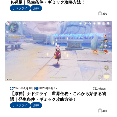
も裸足｜発生条件・ギミック攻略方法！
ナドクライ
原神
abc
2026年4月18日
2026年4月17日
721 views
【原神】ナドクライ 世界任務・これから始まる物
語｜発生条件・ギミック攻略方法！
ナドクライ
原神
abc