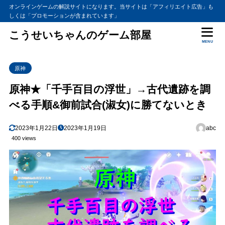
オンラインゲームの解説サイトになります。当サイトは「アフィリエイト広告」も
しくは「プロモーションが含まれています」
こうせいちゃんのゲーム部屋
MENU
原神
原神★「千手百目の浮世」→古代遺跡を調
べる手順&御前試合(淑女)に勝てないとき
2023年1月22日
2023年1月19日
abc
400 views