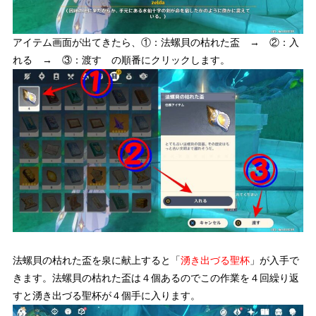
アイテム画面が出てきたら、①：法螺貝の枯れた盃 → ②：入
れる → ③：渡す の順番にクリックします。
法螺貝の枯れた盃を泉に献上すると「
湧き出づる聖杯
」が入手で
きます。
法螺貝の枯れた盃は４個あるのでこの作業を４回繰り返
すと湧き出づる聖杯が４個手に入ります。