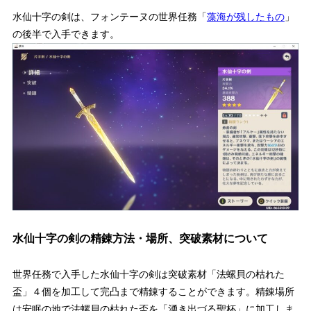
水仙十字の剣は、フォンテーヌの
世界任務「
藻海が残したもの
」
の後半で入手できます。
水仙十字の剣の精錬方法・場所、突破素材について
世界任務で入手した水仙十字の剣は突破素材「法螺貝の枯れた
盃」４個を加工して完凸まで精錬することができます。精錬場所
は安眠の地で法螺貝の枯れた盃を「湧き出づる聖杯」に加工しま