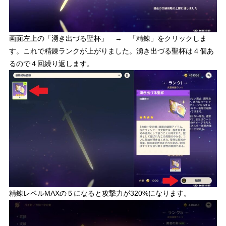
画面左上の「湧き出づる聖杯」 → 「精錬」をクリックしま
す。これで精錬ランクが上がりました。湧き出づる聖杯は４個あ
るので４回繰り返します。
精錬レベルMAXの５になると攻撃力が320%になります。