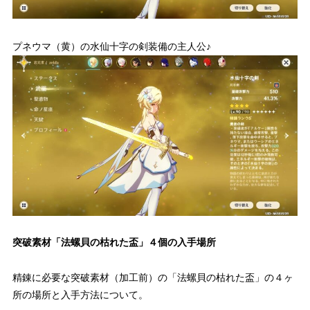
プネウマ（黄）の水仙十字の剣装備の主人公♪
突破素材「法螺貝の枯れた盃」４個の入手場所
精錬に必要な突破素材（加工前）の「法螺貝の枯れた盃」の４ヶ
所の場所と入手方法について。