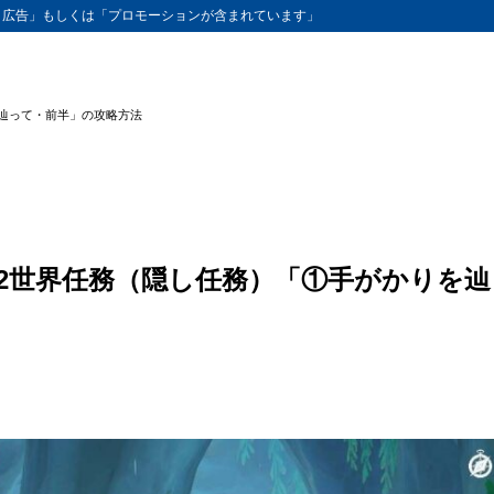
ト広告」もしくは「プロモーションが含まれています」
を辿って・前半」の攻略方法
.2世界任務（隠し任務）「①手がかりを