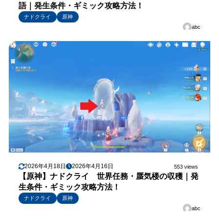
語｜発生条件・ギミック攻略方法！
ナドクライ
原神
abc
2026年4月18日
2026年4月16日
553 views
【原神】ナドクライ 世界任務・蜃気楼の収穫｜発
生条件・ギミック攻略方法！
ナドクライ
原神
abc