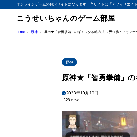
オンラインゲームの解説サイトになります。当サイトは「アフィリエイ
こうせいちゃんのゲーム部屋
home
原神
原神★「智勇拳備」のギミック攻略方法|世界任務・フォンテー
原神
原神★「智勇拳備」の
2023年10月10日
328 views