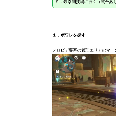
９．鉄拳闘技場に行く（試合あ
１．ポワレを探す
メロピデ要塞の管理エリアのマー