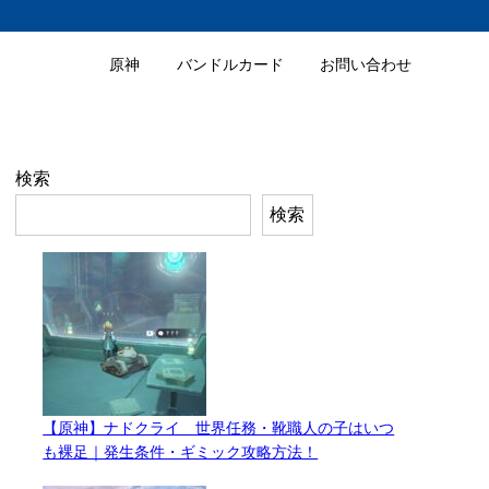
原神
バンドルカード
お問い合わせ
検索
検索
【原神】ナドクライ 世界任務・靴職人の子はいつ
も裸足｜発生条件・ギミック攻略方法！