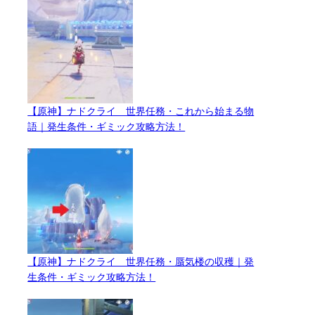
【原神】ナドクライ 世界任務・これから始まる物
語｜発生条件・ギミック攻略方法！
【原神】ナドクライ 世界任務・蜃気楼の収穫｜発
生条件・ギミック攻略方法！