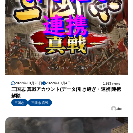
2022年10月23日
2022年10月4日
1,993 views
三国志 真戦アカウント(データ)引き継ぎ・連携|連携
解除
三国志
三國志 真戦
abc