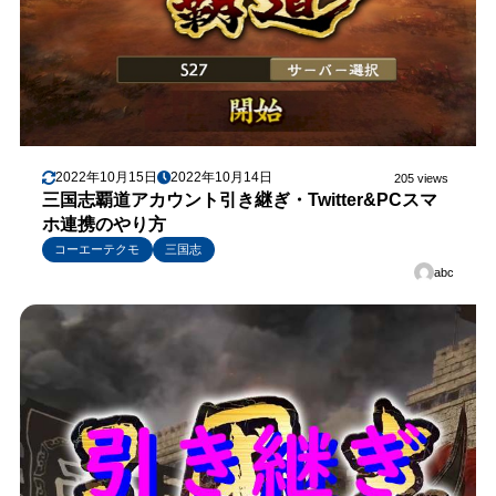
2022年10月15日
2022年10月14日
205 views
三国志覇道アカウント引き継ぎ・Twitter&PCスマ
ホ連携のやり方
コーエーテクモ
三国志
abc