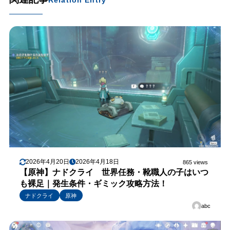
Relation Entry
2026年4月20日
2026年4月18日
865 views
【原神】ナドクライ 世界任務・靴職人の子はいつ
も裸足｜発生条件・ギミック攻略方法！
ナドクライ
原神
abc