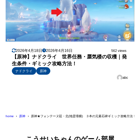
2026年4月18日
2026年4月16日
562 views
【原神】ナドクライ 世界任務・蜃気楼の収穫｜発
生条件・ギミック攻略方法！
ナドクライ
原神
abc
home
原神
原神★フォンテーヌ廷・北(地霊壇横) ３本の元素石碑ギミック攻略方法！
こうせいちゃんのゲーム部屋