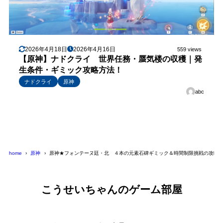
2026年4月18日
2026年4月16日
559 views
【原神】ナドクライ 世界任務・蜃気楼の収穫｜発
生条件・ギミック攻略方法！
ナドクライ
原神
abc
home
原神
原神★フォンテーヌ廷・北 ４本の元素石碑ギミック＆時間制限挑戦の攻略
こうせいちゃんのゲーム部屋