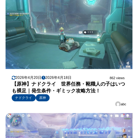
2026年4月20日
2026年4月18日
862 views
【原神】ナドクライ 世界任務・靴職人の子はいつ
も裸足｜発生条件・ギミック攻略方法！
ナドクライ
原神
abc