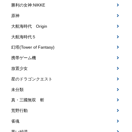
勝利の女神:NIKKE
原神
大航海時代 Origin
大航海時代５
幻塔(Tower of Fantasy)
携帯ゲーム機
放置少女
星のドラゴンクエスト
未分類
真・三國無双 斬
荒野行動
雀魂
黒い砂漠