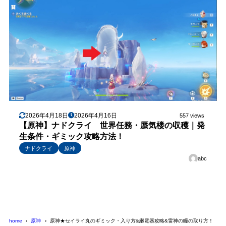
2026年4月18日
2026年4月16日
557 views
【原神】ナドクライ 世界任務・蜃気楼の収穫｜発
生条件・ギミック攻略方法！
ナドクライ
原神
abc
home
原神
原神★セイライ丸のギミック・入り方&継電器攻略&雷神の瞳の取り方！