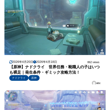
2026年4月20日
2026年4月18日
862 views
【原神】ナドクライ 世界任務・靴職人の子はいつ
も裸足｜発生条件・ギミック攻略方法！
ナドクライ
原神
abc