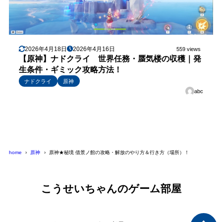
2026年4月18日
2026年4月16日
559 views
【原神】ナドクライ 世界任務・蜃気楼の収穫｜発
生条件・ギミック攻略方法！
ナドクライ
原神
abc
home
原神
原神★秘境 借景ノ館の攻略・解放のやり方＆行き方（場所）！
こうせいちゃんのゲーム部屋