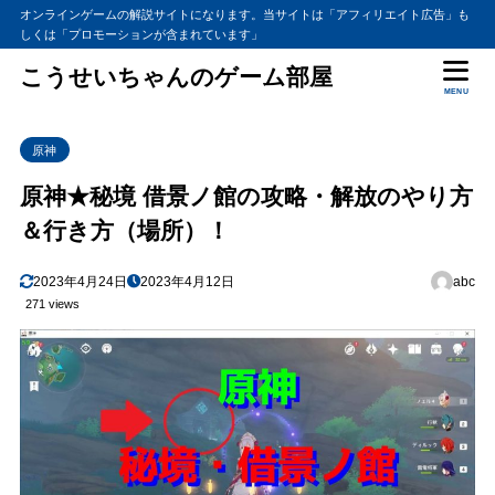
オンラインゲームの解説サイトになります。当サイトは「アフィリエイト広告」も
しくは「プロモーションが含まれています」
こうせいちゃんのゲーム部屋
MENU
原神
原神★秘境 借景ノ館の攻略・解放のやり方
＆行き方（場所）！
2023年4月24日
2023年4月12日
abc
271 views