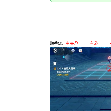
順番は、
中央① → 左② → 