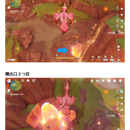
噴出口２つ目