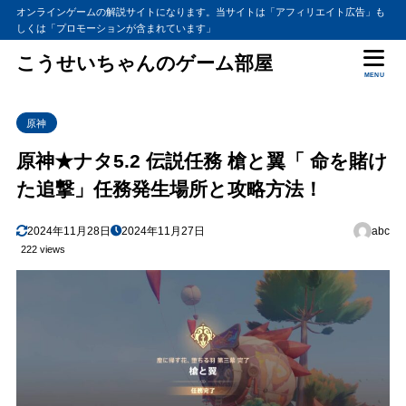
オンラインゲームの解説サイトになります。当サイトは「アフィリエイト広告」も
しくは「プロモーションが含まれています」
こうせいちゃんのゲーム部屋
MENU
原神
原神★ナタ5.2 伝説任務 槍と翼「 命を賭け
た追撃」任務発生場所と攻略方法！
2024年11月28日
2024年11月27日
abc
222 views