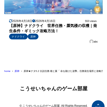
2026年4月18日
2026年4月16日
553 views
【原神】ナドクライ 世界任務・蜃気楼の収穫｜発
生条件・ギミック攻略方法！
ナドクライ
原神
abc
home
原神
原神★ナタ5.2 伝説任務 槍と翼「 命を賭けた追撃」任務発生場所と攻略方法
こうせいちゃんのゲーム部屋
© こうせいちゃんのゲーム部屋. All Rights Reserved.