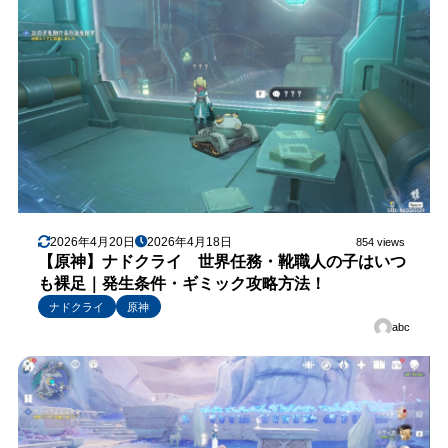
2026年4月20日
2026年4月18日
854 views
【原神】ナドクライ 世界任務・靴職人の子はいつ
も裸足｜発生条件・ギミック攻略方法！
ナドクライ
原神
abc