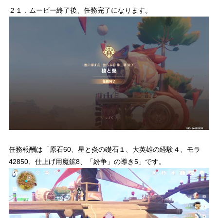
２１．ムービー終了後、任務完了になります。
任務報酬は「原石60、星と炎の礎石１、大英雄の経験４、モラ
42850、仕上げ用魔鉱8、「紛争」の導き5」です。