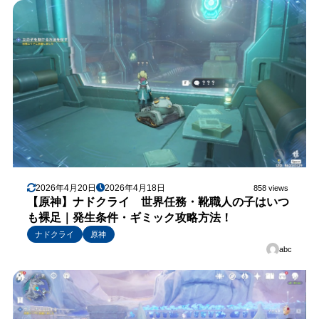
2026年4月20日
2026年4月18日
858 views
【原神】ナドクライ 世界任務・靴職人の子はいつ
も裸足｜発生条件・ギミック攻略方法！
ナドクライ
原神
abc