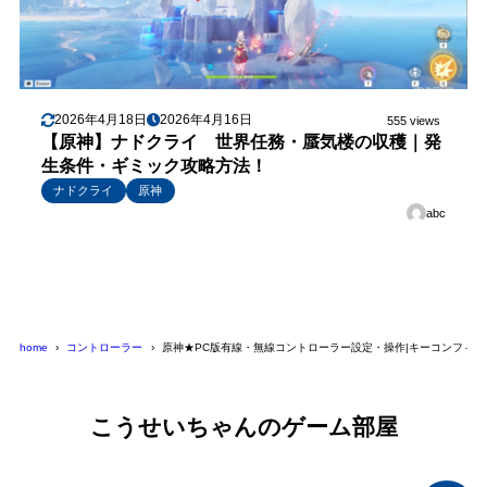
2026年4月18日
2026年4月16日
555 views
【原神】ナドクライ 世界任務・蜃気楼の収穫｜発
生条件・ギミック攻略方法！
ナドクライ
原神
abc
home
コントローラー
原神★PC版有線・無線コントローラー設定・操作|キーコンフィグ
こうせいちゃんのゲーム部屋