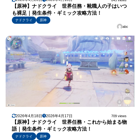
【原神】ナドクライ 世界任務・靴職人の子はいつ
も裸足｜発生条件・ギミック攻略方法！
ナドクライ
原神
abc
2026年4月18日
2026年4月17日
709 views
【原神】ナドクライ 世界任務・これから始まる物
語｜発生条件・ギミック攻略方法！
ナドクライ
原神